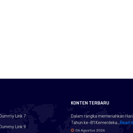
KONTEN TERBARU
Dummy Link 7
Dalam rangka memeriahkan Hari
Tahun ke-81 Kemerdeka...
Read 
Dummy Link 9
06 Agustus 2026