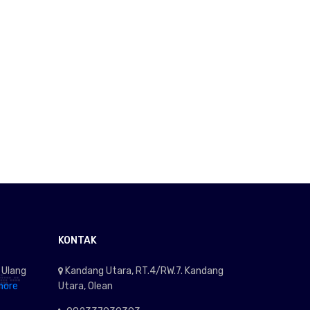
KONTAK
 Ulang
Kandang Utara, RT.4/RW.7. Kandang
more
Utara, Olean