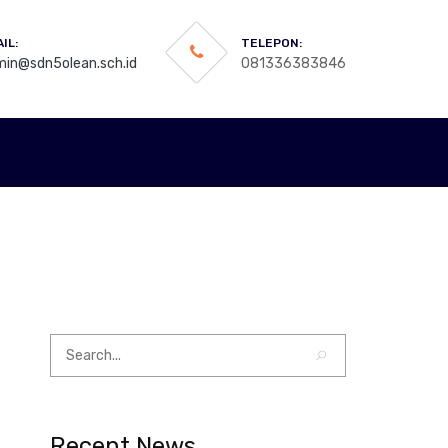
IL:
TELEPON:
in@sdn5olean.sch.id
081336383846
Recent News