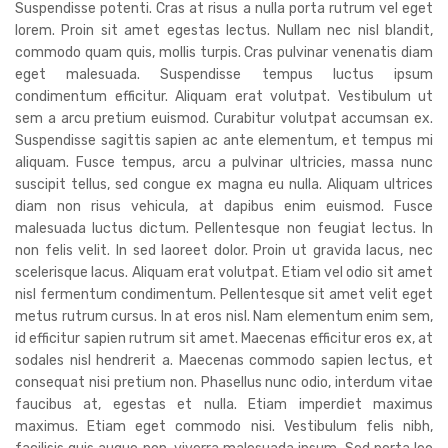
Suspendisse potenti. Cras at risus a nulla porta rutrum vel eget
lorem. Proin sit amet egestas lectus. Nullam nec nisl blandit,
commodo quam quis, mollis turpis. Cras pulvinar venenatis diam
eget malesuada. Suspendisse tempus luctus ipsum
condimentum efficitur. Aliquam erat volutpat. Vestibulum ut
sem a arcu pretium euismod. Curabitur volutpat accumsan ex.
Suspendisse sagittis sapien ac ante elementum, et tempus mi
aliquam. Fusce tempus, arcu a pulvinar ultricies, massa nunc
suscipit tellus, sed congue ex magna eu nulla. Aliquam ultrices
diam non risus vehicula, at dapibus enim euismod. Fusce
malesuada luctus dictum. Pellentesque non feugiat lectus. In
non felis velit. In sed laoreet dolor. Proin ut gravida lacus, nec
scelerisque lacus. Aliquam erat volutpat. Etiam vel odio sit amet
nisl fermentum condimentum. Pellentesque sit amet velit eget
metus rutrum cursus. In at eros nisl. Nam elementum enim sem,
id efficitur sapien rutrum sit amet. Maecenas efficitur eros ex, at
sodales nisl hendrerit a. Maecenas commodo sapien lectus, et
consequat nisi pretium non. Phasellus nunc odio, interdum vitae
faucibus at, egestas et nulla. Etiam imperdiet maximus
maximus. Etiam eget commodo nisi. Vestibulum felis nibh,