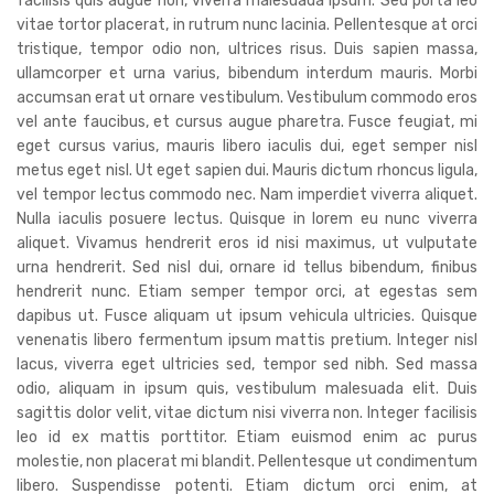
facilisis quis augue non, viverra malesuada ipsum. Sed porta leo
vitae tortor placerat, in rutrum nunc lacinia. Pellentesque at orci
tristique, tempor odio non, ultrices risus. Duis sapien massa,
ullamcorper et urna varius, bibendum interdum mauris. Morbi
accumsan erat ut ornare vestibulum. Vestibulum commodo eros
vel ante faucibus, et cursus augue pharetra. Fusce feugiat, mi
eget cursus varius, mauris libero iaculis dui, eget semper nisl
metus eget nisl. Ut eget sapien dui. Mauris dictum rhoncus ligula,
vel tempor lectus commodo nec. Nam imperdiet viverra aliquet.
Nulla iaculis posuere lectus. Quisque in lorem eu nunc viverra
aliquet. Vivamus hendrerit eros id nisi maximus, ut vulputate
urna hendrerit. Sed nisl dui, ornare id tellus bibendum, finibus
hendrerit nunc. Etiam semper tempor orci, at egestas sem
dapibus ut. Fusce aliquam ut ipsum vehicula ultricies. Quisque
venenatis libero fermentum ipsum mattis pretium. Integer nisl
lacus, viverra eget ultricies sed, tempor sed nibh. Sed massa
odio, aliquam in ipsum quis, vestibulum malesuada elit. Duis
sagittis dolor velit, vitae dictum nisi viverra non. Integer facilisis
leo id ex mattis porttitor. Etiam euismod enim ac purus
molestie, non placerat mi blandit. Pellentesque ut condimentum
libero. Suspendisse potenti. Etiam dictum orci enim, at