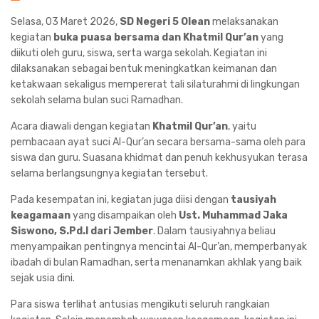
Selasa, 03 Maret 2026,
SD Negeri 5 Olean
melaksanakan
kegiatan
buka puasa bersama dan Khatmil Qur’an
yang
diikuti oleh guru, siswa, serta warga sekolah. Kegiatan ini
dilaksanakan sebagai bentuk meningkatkan keimanan dan
ketakwaan sekaligus mempererat tali silaturahmi di lingkungan
sekolah selama bulan suci Ramadhan.
Acara diawali dengan kegiatan
Khatmil Qur’an
, yaitu
pembacaan ayat suci Al-Qur’an secara bersama-sama oleh para
siswa dan guru. Suasana khidmat dan penuh kekhusyukan terasa
selama berlangsungnya kegiatan tersebut.
Pada kesempatan ini, kegiatan juga diisi dengan
tausiyah
keagamaan
yang disampaikan oleh
Ust. Muhammad Jaka
Siswono, S.Pd.I dari Jember
. Dalam tausiyahnya beliau
menyampaikan pentingnya mencintai Al-Qur’an, memperbanyak
ibadah di bulan Ramadhan, serta menanamkan akhlak yang baik
sejak usia dini.
Para siswa terlihat antusias mengikuti seluruh rangkaian