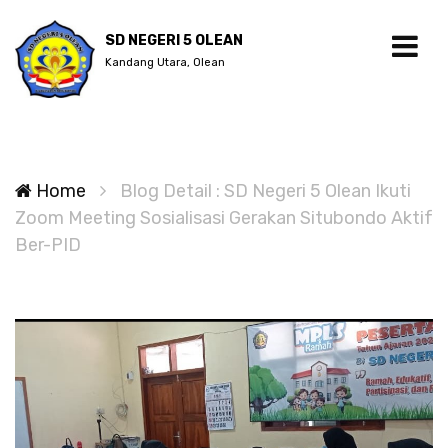
SD NEGERI 5 OLEAN
Kandang Utara, Olean
Home
Blog Detail : SD Negeri 5 Olean Ikuti
Zoom Meeting Sosialisasi Gerakan Situbondo Aktif
Ber-PID