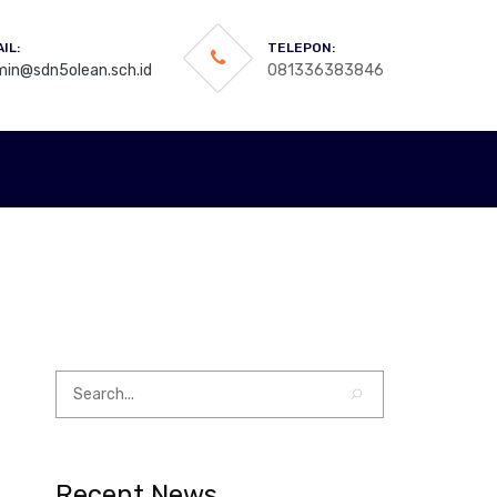
IL:
TELEPON:
in@sdn5olean.sch.id
081336383846
Recent News