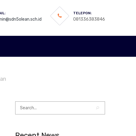
IL:
TELEPON:
in@sdn5olean.sch.id
081336383846
’an
Recent News