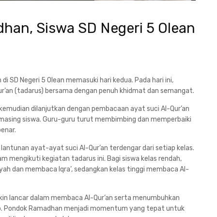
han, Siswa SD Negeri 5 Olean
i SD Negeri 5 Olean memasuki hari kedua. Pada hari ini,
r’an (tadarus) bersama dengan penuh khidmat dan semangat.
, kemudian dilanjutkan dengan pembacaan ayat suci Al-Qur’an
masing siswa. Guru-guru turut membimbing dan memperbaiki
enar.
 lantunan ayat-ayat suci Al-Qur’an terdengar dari setiap kelas.
mengikuti kegiatan tadarus ini. Bagi siswa kelas rendah,
aiyah dan membaca Iqra’, sedangkan kelas tinggi membaca Al-
emakin lancar dalam membaca Al-Qur’an serta menumbuhkan
dup. Pondok Ramadhan menjadi momentum yang tepat untuk