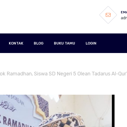
EMA
adm
KONTAK
BLOG
BUKU TAMU
LOGIN
dok Ramadhan, Siswa SD Negeri 5 Olean Tadarus Al-Qur