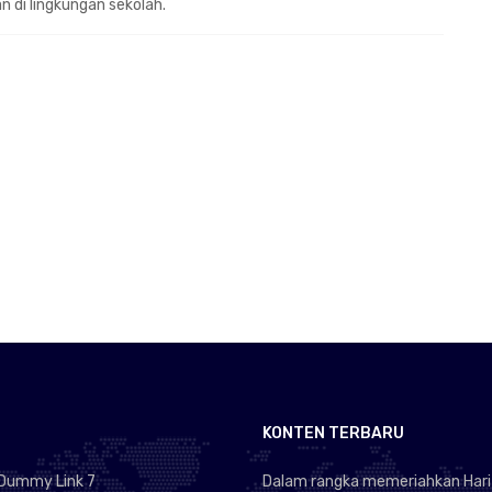
n di lingkungan sekolah.
KONTEN TERBARU
Dummy Link 7
Dalam rangka memeriahkan Hari