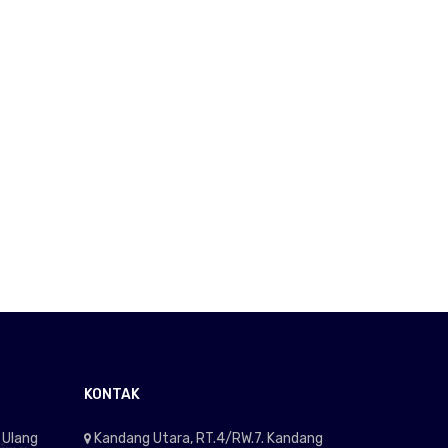
KONTAK
 Ulang
Kandang Utara, RT.4/RW.7. Kandang