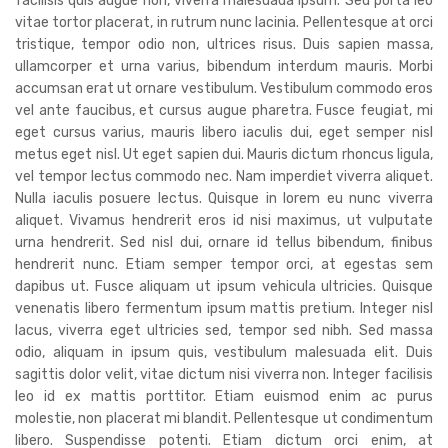
facilisis quis augue non, viverra malesuada ipsum. Sed porta leo
vitae tortor placerat, in rutrum nunc lacinia. Pellentesque at orci
tristique, tempor odio non, ultrices risus. Duis sapien massa,
ullamcorper et urna varius, bibendum interdum mauris. Morbi
accumsan erat ut ornare vestibulum. Vestibulum commodo eros
vel ante faucibus, et cursus augue pharetra. Fusce feugiat, mi
eget cursus varius, mauris libero iaculis dui, eget semper nisl
metus eget nisl. Ut eget sapien dui. Mauris dictum rhoncus ligula,
vel tempor lectus commodo nec. Nam imperdiet viverra aliquet.
Nulla iaculis posuere lectus. Quisque in lorem eu nunc viverra
aliquet. Vivamus hendrerit eros id nisi maximus, ut vulputate
urna hendrerit. Sed nisl dui, ornare id tellus bibendum, finibus
hendrerit nunc. Etiam semper tempor orci, at egestas sem
dapibus ut. Fusce aliquam ut ipsum vehicula ultricies. Quisque
venenatis libero fermentum ipsum mattis pretium. Integer nisl
lacus, viverra eget ultricies sed, tempor sed nibh. Sed massa
odio, aliquam in ipsum quis, vestibulum malesuada elit. Duis
sagittis dolor velit, vitae dictum nisi viverra non. Integer facilisis
leo id ex mattis porttitor. Etiam euismod enim ac purus
molestie, non placerat mi blandit. Pellentesque ut condimentum
libero. Suspendisse potenti. Etiam dictum orci enim, at