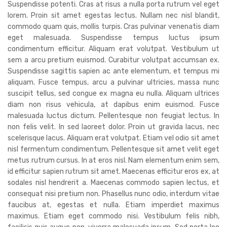
Suspendisse potenti. Cras at risus a nulla porta rutrum vel eget
lorem. Proin sit amet egestas lectus. Nullam nec nisl blandit,
commodo quam quis, mollis turpis. Cras pulvinar venenatis diam
eget malesuada. Suspendisse tempus luctus ipsum
condimentum efficitur. Aliquam erat volutpat. Vestibulum ut
sem a arcu pretium euismod. Curabitur volutpat accumsan ex.
Suspendisse sagittis sapien ac ante elementum, et tempus mi
aliquam. Fusce tempus, arcu a pulvinar ultricies, massa nunc
suscipit tellus, sed congue ex magna eu nulla. Aliquam ultrices
diam non risus vehicula, at dapibus enim euismod. Fusce
malesuada luctus dictum. Pellentesque non feugiat lectus. In
non felis velit. In sed laoreet dolor. Proin ut gravida lacus, nec
scelerisque lacus. Aliquam erat volutpat. Etiam vel odio sit amet
nisl fermentum condimentum. Pellentesque sit amet velit eget
metus rutrum cursus. In at eros nisl. Nam elementum enim sem,
id efficitur sapien rutrum sit amet. Maecenas efficitur eros ex, at
sodales nisl hendrerit a. Maecenas commodo sapien lectus, et
consequat nisi pretium non. Phasellus nunc odio, interdum vitae
faucibus at, egestas et nulla. Etiam imperdiet maximus
maximus. Etiam eget commodo nisi. Vestibulum felis nibh,