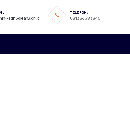
IL:
TELEPON:
in@sdn5olean.sch.id
081336383846