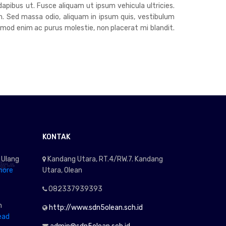
dapibus ut. Fusce aliquam ut ipsum vehicula ultricies.
h. Sed massa odio, aliquam in ipsum quis, vestibulum
euismod enim ac purus molestie, non placerat mi blandit.
KONTAK
 Ulang
Kandang Utara, RT.4/RW.7. Kandang
more
Utara, Olean
082337939393
n
http://www.sdn5olean.sch.id
ead