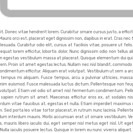
. Donec vitae hendrerit lorem. Curabitur ornare cursus justo, a efficitu
 Mauris orci est, placerat eget dignissim non, dapibus in erat. Cras ne
da. Curabitur odio elit, cursus at facilisis vitae, posuere ut felis
sequat lorem efficitur, lobortis dolor. Nunc dignissim odio non tellus a
uam egestas vestibulum massa at placerat. Quisque elementum dui quis
orem. Proin sit amet egestas lectus. Nullam nec nisl blandit, commodo
ndimentum efficitur. Aliquam erat volutpat. Vestibulum ut sem a ar
tempus mi aliquam. Fusce tempus, arcu a pulvinar ultricies, massa 
nim euismod. Fusce malesuada luctus dictum. Pellentesque non feugiat 
t volutpat. Etiam vel odio sit amet nisl fermentum condimentum. Pel
 sapien rutrum sit amet. Maecenas efficitur eros ex, at sodales n
terdum vitae faucibus at, egestas et nulla. Etiam imperdiet maximu
. Sed porta leo vitae tortor placerat, in rutrum nunc lacinia. Pellente
endum interdum mauris. Morbi accumsan erat ut ornare vestibulum. V
 mauris libero iaculis dui, eget semper nisl metus eget nisl. Ut ege
lla iaculis posuere lectus. Quisque in lorem eu nunc viverra aliquet