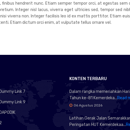
um, finibus hendrerit nunc. Etiam semper tempor orci, at egestas sem 
tium. Integer nisl lacus, viverra eget ultricies sed, tempor sed nib
 nisi viverra non. Integer facilisis leo id ex mattis porttitor. Etiam 
ti. Etiam dictum orci enim, at vulputate tellus ornare vel.
KONTEN TERBARU
Dummy Link 7
Dalam rangka memeriahkan Hari
Tahun ke-81 Kemerdeka...
Read 
Dummy Link 9
06 Agustus 2026
DAPODIK
Latihan Gerak Jalan Semarakka
2
Peringatan HUT Kemerdekaa...
R