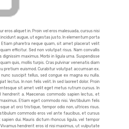
r eros aliquet in. Proin vel eros malesuada, cursus nisi
c tincidunt augue, ut egestas justo. In elementum porta
. Etiam pharetra neque quam, sit amet placerat velit
liquam efficitur. Sed non volutpat risus. Nam convallis
 dignissim maximus. Morbi in ligula urna. Suspendisse
 quam quis, mollis turpis. Cras pulvinar venenatis diam
cu pretium euismod. Curabitur volutpat accumsan ex.
nunc suscipit tellus, sed congue ex magna eu nulla.
lectus. In non felis velit. In sed laoreet dolor. Proin
lentesque sit amet velit eget metus rutrum cursus. In
isl hendrerit a. Maecenas commodo sapien lectus, et
s maximus. Etiam eget commodo nisi. Vestibulum felis
sque at orci tristique, tempor odio non, ultrices risus.
estibulum commodo eros vel ante faucibus, et cursus
t sapien dui. Mauris dictum rhoncus ligula, vel tempor
. Vivamus hendrerit eros id nisi maximus, ut vulputate