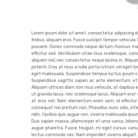
Lorem ipsum dolor sit amet, consectetur adipiscing elit
finibus, aliquam eros. Fusce suscipit tempor vehicula.
posuere. Donec commodo neque dictum rhoncus malesua
efficitur sed. Vestibulum vitae risus scelerisque, con
aliquam nisl, nec consectetur neque lacinia in. Aliq
potenti. Cras at risus a nulla porta rutrum vel eget l
eget malesuada. Suspendisse tempus luctus ipsum co
Suspendisse sagittis sapien ac ante elementum, et 
Aliquam ultrices diam non risus vehicula, at dapibus e
ut gravida lacus, nec scelerisque lacus. Aliquam era
at eros nisl. Nam elementum enim sem, id efficitur
consequat nisi pretium non. Phasellus nunc odio, in
nibh, facilisis quis augue non, viverra malesuada ipsum
Duis sapien massa, ullamcorper et urna varius, bib
augue pharetra. Fusce feugiat, mi eget cursus varius,
lectus commodo nec. Nam imperdiet viverra aliquet. Nu