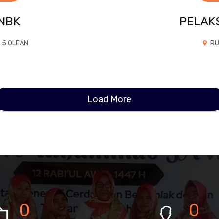
NBK
PELAK
 5 OLEAN
RU
Load More
0
0