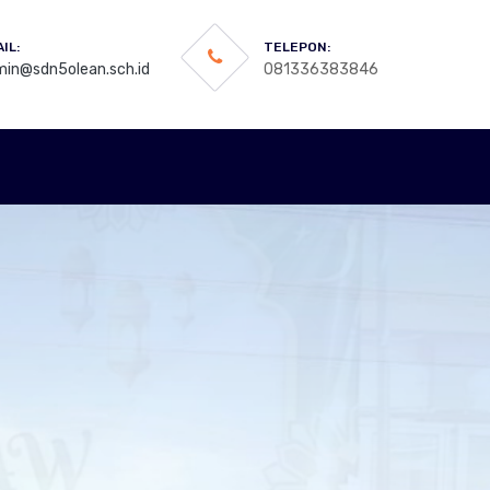
IL:
TELEPON:
in@sdn5olean.sch.id
081336383846